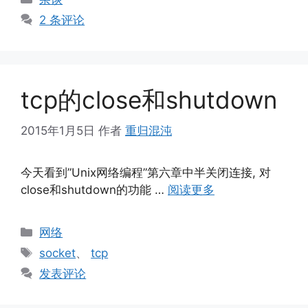
类
2 条评论
tcp的close和shutdown
2015年1月5日
作者
重归混沌
今天看到”Unix网络编程”第六章中半关闭连接, 对
close和shutdown的功能 …
阅读更多
分
网络
类
标
socket
、
tcp
签
发表评论