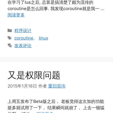
在学习了lua之后, 总算是搞清楚了颇为流传的
coroutine是怎么回事. 我发现coroutine就是我一 …
阅读更多
分
程序设计
类
标
coroutine
、
linux
签
发表评论
又是权限问题
2015年1月16日
作者
重归混沌
上周五发布了Beta版之后， 老板觉得这次加的功能
挺多就试用了一下， 结果瞬间就崩了， 上去一顿猛