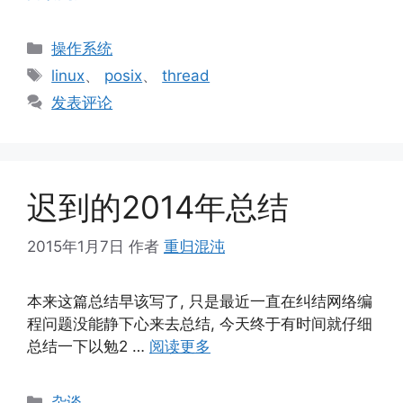
分
操作系统
类
标
linux
、
posix
、
thread
签
发表评论
迟到的2014年总结
2015年1月7日
作者
重归混沌
本来这篇总结早该写了, 只是最近一直在纠结网络编
程问题没能静下心来去总结, 今天终于有时间就仔细
总结一下以勉2 …
阅读更多
分
杂谈