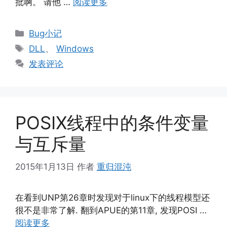
批啊。 请他 …
阅读更多
分
Bug小记
类
标
DLL
、
Windows
签
发表评论
POSIX线程中的条件变量
与互斥量
2015年1月13日
作者
重归混沌
在看到UNP第26章时发现对于linux下的线程模型还
很不是非常了解. 翻到APUE的第11章, 发现POSI …
阅读更多