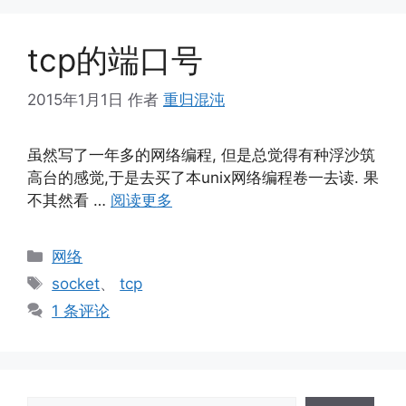
tcp的端口号
2015年1月1日
作者
重归混沌
虽然写了一年多的网络编程, 但是总觉得有种浮沙筑
高台的感觉,于是去买了本unix网络编程卷一去读. 果
不其然看 …
阅读更多
分
网络
类
标
socket
、
tcp
签
1 条评论