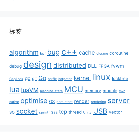
标签
c++
bug
algorithm
cache
coroutine
bpf
closure
design
distributed
DLL
fvwm
debug
FPGA
linux
Go
kernel
gc
git
lockfree
GapLock
hotfix
hotpatch
MCU
lua
luaVM
memory
module
machine-state
mvc
server
optimise
render
OS
native
persistent
rendering
USB
socket
tcp
so
thread
vector
sprintf
SSE
Unity