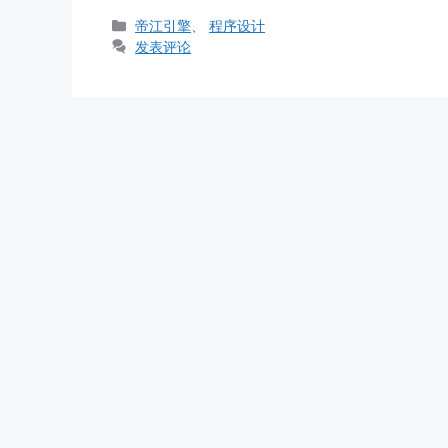
分
帝江引擎
、
程序设计
类
发表评论