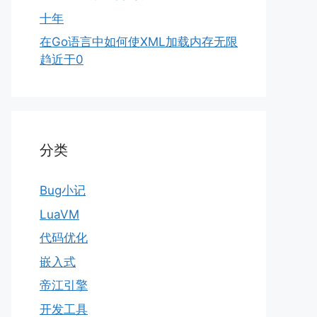
十年
在Go语言中如何使XML加载内存无限
趋近于0
分类
Bug小记
LuaVM
代码优化
嵌入式
帝江引擎
开发工具