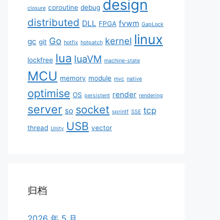
design
coroutine
debug
closure
distributed
DLL
fvwm
FPGA
GapLock
linux
Go
kernel
gc
git
hotfix
hotpatch
lua
luaVM
lockfree
machine-state
MCU
memory
module
mvc
native
optimise
render
OS
persistent
rendering
server
socket
tcp
so
sprintf
SSE
USB
thread
vector
Unity
归档
2026 年 5 月