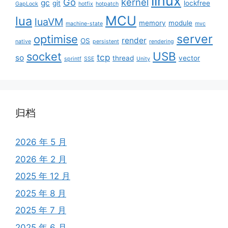
linux
Go
kernel
gc
git
lockfree
GapLock
hotfix
hotpatch
MCU
lua
luaVM
memory
module
machine-state
mvc
server
optimise
render
OS
native
persistent
rendering
USB
socket
tcp
so
thread
vector
sprintf
SSE
Unity
归档
2026 年 5 月
2026 年 2 月
2025 年 12 月
2025 年 8 月
2025 年 7 月
2025 年 6 月