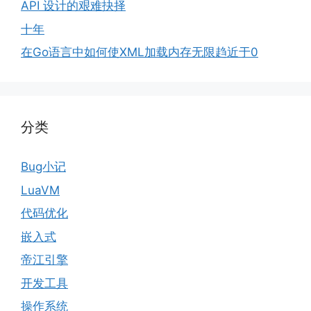
API 设计的艰难抉择
十年
在Go语言中如何使XML加载内存无限趋近于0
分类
Bug小记
LuaVM
代码优化
嵌入式
帝江引擎
开发工具
操作系统