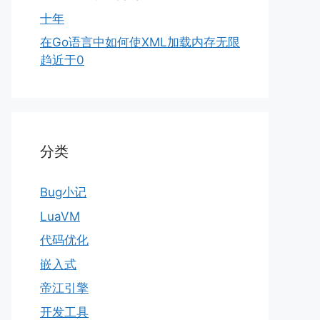
十年
在Go语言中如何使XML加载内存无限
趋近于0
分类
Bug小记
LuaVM
代码优化
嵌入式
帝江引擎
开发工具