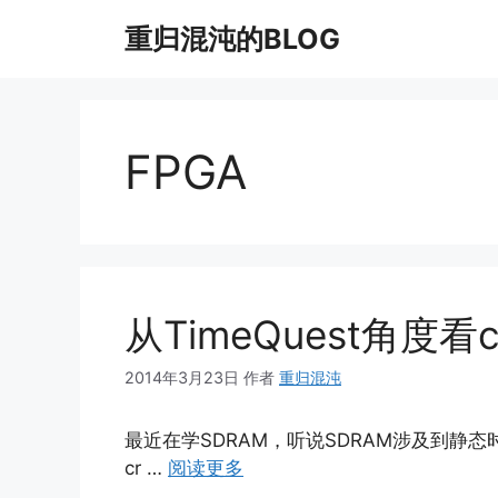
跳
重归混沌的BLOG
至
内
容
FPGA
从TimeQuest角度看cre
2014年3月23日
作者
重归混沌
最近在学SDRAM，听说SDRAM涉及到静态时序
cr …
阅读更多