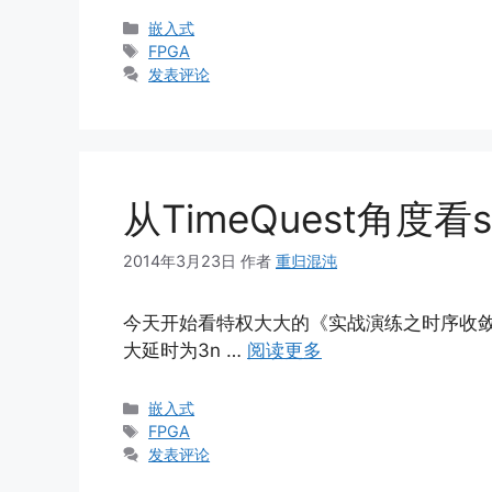
分
嵌入式
类
标
FPGA
签
发表评论
从TimeQuest角度看se
2014年3月23日
作者
重归混沌
今天开始看特权大大的《实战演练之时序收敛》，
大延时为3n …
阅读更多
分
嵌入式
类
标
FPGA
签
发表评论