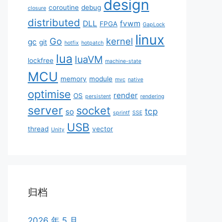
design
coroutine
debug
closure
distributed
DLL
fvwm
FPGA
GapLock
linux
Go
kernel
gc
git
hotfix
hotpatch
lua
luaVM
lockfree
machine-state
MCU
memory
module
mvc
native
optimise
render
OS
persistent
rendering
server
socket
tcp
so
sprintf
SSE
USB
thread
vector
Unity
归档
2026 年 5 月