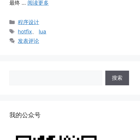
最终 …
阅读更多
分
程序设计
类
标
hotfix
、
lua
签
发表评论
搜
搜索
索
我的公众号