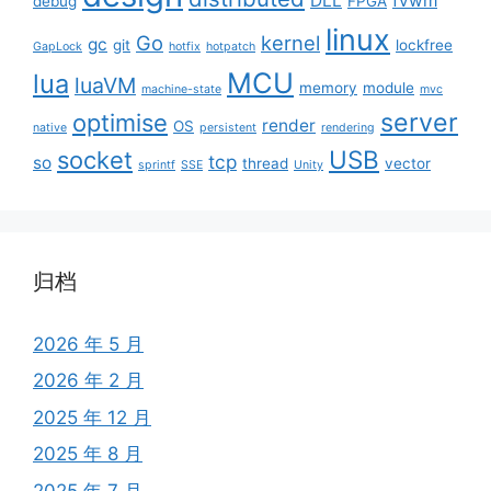
DLL
fvwm
debug
FPGA
linux
Go
kernel
gc
git
lockfree
GapLock
hotfix
hotpatch
MCU
lua
luaVM
memory
module
machine-state
mvc
server
optimise
render
OS
native
persistent
rendering
USB
socket
tcp
so
thread
vector
sprintf
SSE
Unity
归档
2026 年 5 月
2026 年 2 月
2025 年 12 月
2025 年 8 月
2025 年 7 月