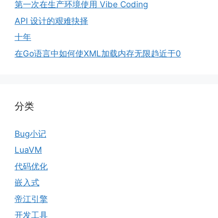
第一次在生产环境使用 Vibe Coding
API 设计的艰难抉择
十年
在Go语言中如何使XML加载内存无限趋近于0
分类
Bug小记
LuaVM
代码优化
嵌入式
帝江引擎
开发工具