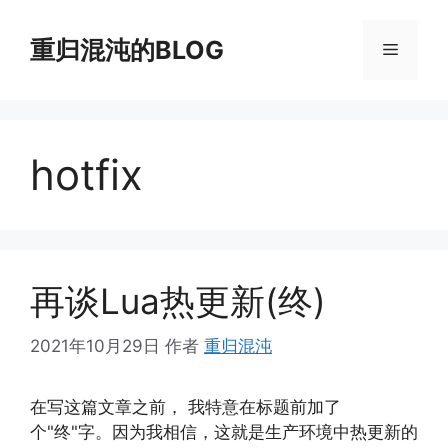
跳
至
重归混沌的BLOG
菜
内
容
单
hotfix
再谈Lua热更新(终)
2021年10月29日
作者
重归混沌
在写这篇文章之前， 我特意在标题前加了
个"终"字。因为我相信，这就是生产环境中热更新的