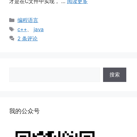
才是在C文件中实现， …
阅读更多
分
编程语言
类
标
c++
、
java
签
2 条评论
搜
搜索
索
我的公众号