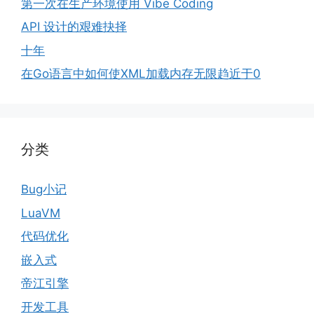
第一次在生产环境使用 Vibe Coding
API 设计的艰难抉择
十年
在Go语言中如何使XML加载内存无限趋近于0
分类
Bug小记
LuaVM
代码优化
嵌入式
帝江引擎
开发工具