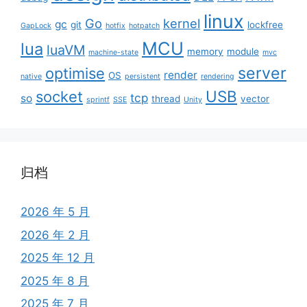
linux
Go
kernel
gc
git
lockfree
GapLock
hotfix
hotpatch
MCU
lua
luaVM
memory
module
machine-state
mvc
server
optimise
render
OS
native
persistent
rendering
USB
socket
tcp
so
thread
vector
sprintf
SSE
Unity
归档
2026 年 5 月
2026 年 2 月
2025 年 12 月
2025 年 8 月
2025 年 7 月