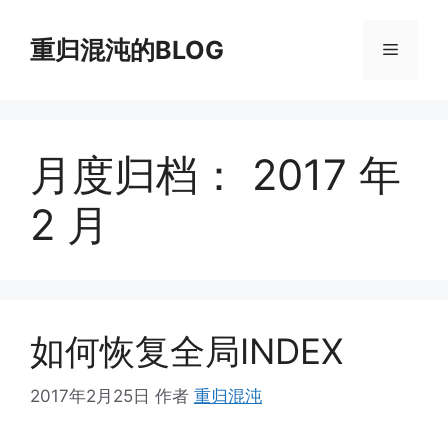
跳
至
重归混沌的BLOG
菜
内
容
单
月度归档：
2017 年
2 月
如何恢复全局INDEX
2017年2月25日
作者
重归混沌