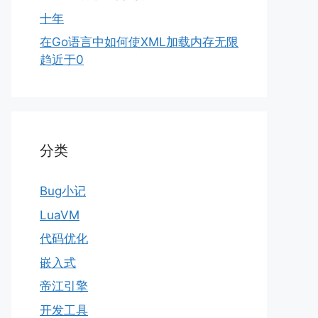
十年
在Go语言中如何使XML加载内存无限
趋近于0
分类
Bug小记
LuaVM
代码优化
嵌入式
帝江引擎
开发工具