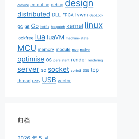
design
coroutine
debug
closure
distributed
DLL
fvwm
FPGA
GapLock
linux
Go
kernel
gc
git
hotfix
hotpatch
lua
luaVM
lockfree
machine-state
MCU
memory
module
mvc
native
optimise
render
OS
persistent
rendering
server
socket
tcp
so
sprintf
SSE
USB
thread
vector
Unity
归档
2026 年 5 月