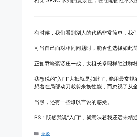
相比 SPSC 队列的复杂性，在性能牺牲不
有时候，我们看到别人的代码非常简单，我
可当自己面对相同问题时，能否也选择如此
正如乔峰聚贤庄一战，太祖长拳照样胜过群雄
我想说的“入门”大抵就是如此了, 能用最常
想着在局部动刀裁剪来换性能，而忽视了从
当然，还有一些难以言说的感受。
PS：既然我说“入门”，就意味着我还远未
分
杂谈