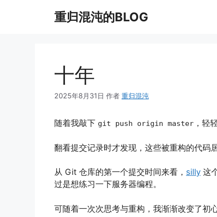
跳
重归混沌的BLOG
至
内
容
十年
2025年8月31日
作者
重归混沌
随着我敲下
，轻
git push origin master
翻看提交记录时才发现，这些被重构的代码
从 Git 仓库的第一个提交时间来看，
silly
这个
过是想练习一下服务器编程。
可随着一次次思考与重构，我渐渐改变了初