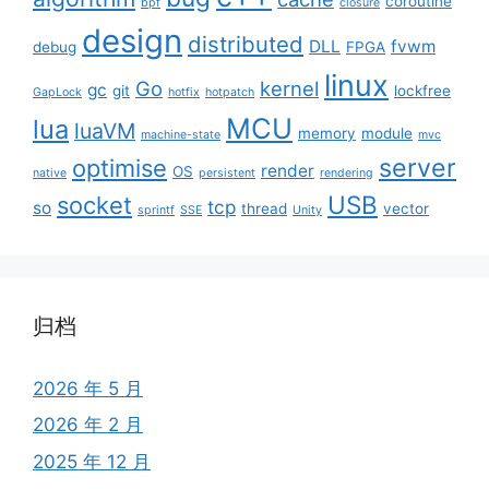
coroutine
bpf
closure
design
distributed
DLL
fvwm
debug
FPGA
linux
Go
kernel
gc
git
lockfree
GapLock
hotfix
hotpatch
MCU
lua
luaVM
memory
module
machine-state
mvc
server
optimise
render
OS
native
persistent
rendering
USB
socket
tcp
so
thread
vector
sprintf
SSE
Unity
归档
2026 年 5 月
2026 年 2 月
2025 年 12 月