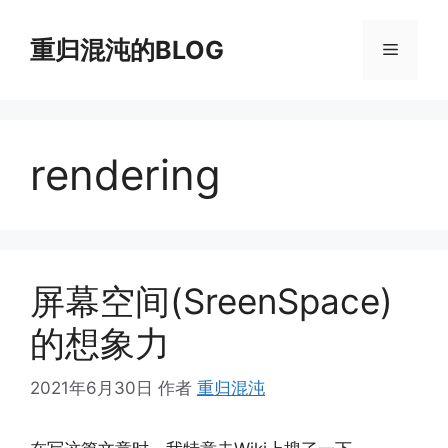
跳
至
重归混沌的BLOG
菜
内
容
单
rendering
屏幕空间(SreenSpace)
的想象力
2021年6月30日
作者
重归混沌