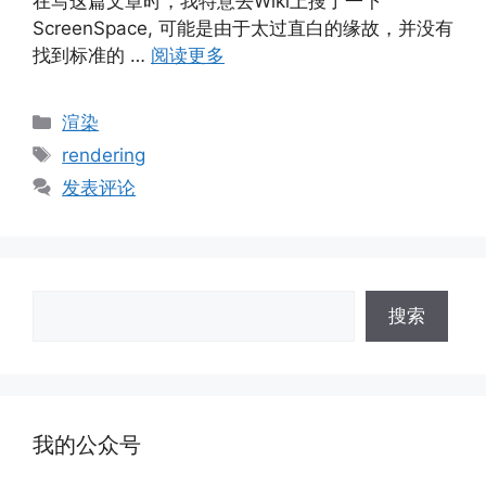
在写这篇文章时，我特意去Wiki上搜了一下
ScreenSpace, 可能是由于太过直白的缘故，并没有
找到标准的 …
阅读更多
分
渲染
类
标
rendering
签
发表评论
搜
搜索
索
我的公众号