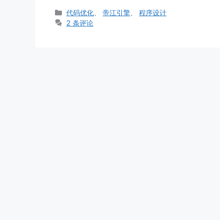
分
代码优化
、
帝江引擎
、
程序设计
类
2 条评论