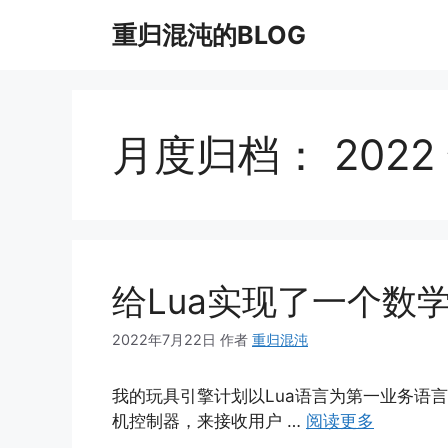
跳
重归混沌的BLOG
至
内
容
月度归档：
2022
给Lua实现了一个数
2022年7月22日
作者
重归混沌
我的玩具引擎计划以Lua语言为第一业务语
机控制器，来接收用户 …
阅读更多