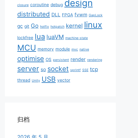
design
coroutine
debug
closure
distributed
DLL
fvwm
FPGA
GapLock
linux
Go
kernel
gc
git
hotfix
hotpatch
lua
luaVM
lockfree
machine-state
MCU
memory
module
mvc
native
optimise
render
OS
persistent
rendering
server
socket
tcp
so
sprintf
SSE
USB
thread
vector
Unity
归档
2026 年 5 月