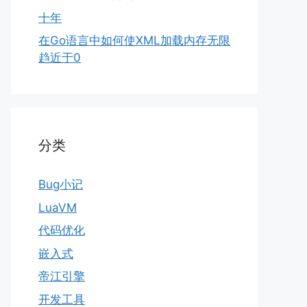
十年
在Go语言中如何使XML加载内存无限
趋近于0
分类
Bug小记
LuaVM
代码优化
嵌入式
帝江引擎
开发工具