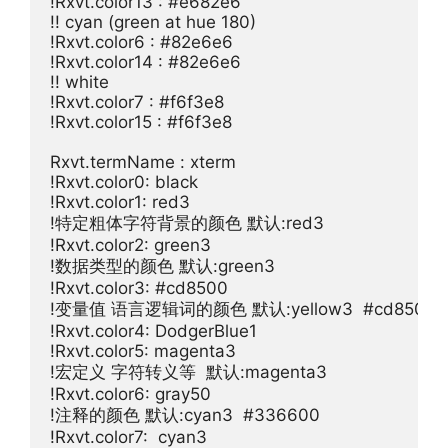
!Rxvt.color13 : #e682e6

!! cyan (green at hue 180)

!Rxvt.color6 : #82e6e6

!Rxvt.color14 : #82e6e6

!! white

!Rxvt.color7 : #f6f3e8

!Rxvt.color15 : #f6f3e8

Rxvt.termName : xterm

!Rxvt.color0: black

!Rxvt.color1: red3

!特定粗体字符背景的颜色 默认:red3

!Rxvt.color2: green3

!数据类型的颜色 默认:green3

!Rxvt.color3: #cd8500

!变量值 语言逻辑词的颜色 默认:yellow3  #cd8500

!Rxvt.color4: DodgerBlue1

!Rxvt.color5: magenta3

!宏定义 字符转义等  默认:magenta3

!Rxvt.color6: gray50

!注释的颜色 默认:cyan3  #336600

!Rxvt.color7:  cyan3 
