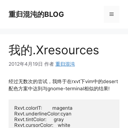
跳
至
重归混沌的BLOG
菜
内
容
单
我的.Xresources
2012年4月19日
作者
重归混沌
经过无数次的尝试，我终于在rxvt下vim中的desert
配色方案中达到与gnome-terminal相似的结果!
Rxvt.colorIT:       magenta

Rxvt.underlineColor:cyan

Rxvt.tintColor:     gray

Rxvt.cursorColor:   white
