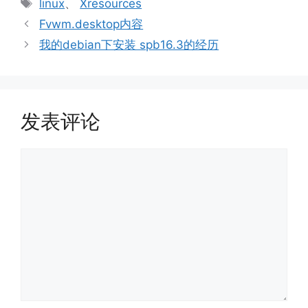
标
linux
、
Xresources
签
Fvwm.desktop内容
我的debian下安装 spb16.3的经历
发表评论
评
论