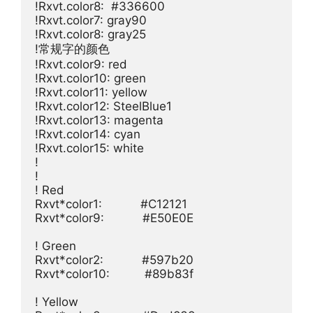
!Rxvt.color8:  #336600

!Rxvt.color7: gray90

!Rxvt.color8: gray25

!常规字的颜色

!Rxvt.color9: red

!Rxvt.color10: green

!Rxvt.color11: yellow

!Rxvt.color12: SteelBlue1

!Rxvt.color13: magenta

!Rxvt.color14: cyan

!Rxvt.color15: white

!

!

! Red

Rxvt*color1:           #C12121

Rxvt*color9:           #E50E0E

! Green

Rxvt*color2:           #597b20

Rxvt*color10:          #89b83f

! Yellow
