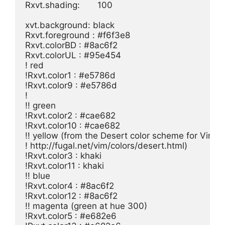
Rxvt.shading:       100

xvt.background: black

Rxvt.foreground : #f6f3e8

Rxvt.colorBD : #8ac6f2

Rxvt.colorUL : #95e454

! red

!Rxvt.color1 : #e5786d

!Rxvt.color9 : #e5786d

!

!! green

!Rxvt.color2 : #cae682

!Rxvt.color10 : #cae682

!! yellow (from the Desert color scheme for Vim:

! http://fugal.net/vim/colors/desert.html)

!Rxvt.color3 : khaki

!Rxvt.color11 : khaki

!! blue

!Rxvt.color4 : #8ac6f2

!Rxvt.color12 : #8ac6f2

!! magenta (green at hue 300)

!Rxvt.color5 : #e682e6
