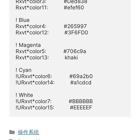
Rxvt*color3:           #Ded838

Rxvt*color11:          #efef60

! Blue

Rxvt*color4:           #265997

Rxvt*color12:          #3F6FD0

! Magenta

Rxvt*color5:           #706c9a

Rxvt*color13:          khaki 

! Cyan

!URxvt*color6:           #69a2b0

!URxvt*color14:          #a1cdcd

! White

!URxvt*color7:           #BBBBBB

!URxvt*color15:          #EEEEEF
分
操作系统
类