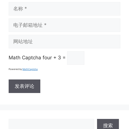
名
称
电
子
邮
网
箱
站
地
地
址
Math Captcha
four + 3 =
址
Powered by
MathCaptcha
搜
搜索