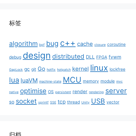
标签
c++
bug
algorithm
cache
coroutine
bpf
closure
design
distributed
DLL
fvwm
debug
FPGA
linux
Go
kernel
gc
git
lockfree
GapLock
hotfix
hotpatch
MCU
lua
luaVM
memory
module
machine-state
mvc
server
optimise
render
OS
native
persistent
rendering
USB
socket
tcp
so
thread
vector
sprintf
SSE
Unity
归档