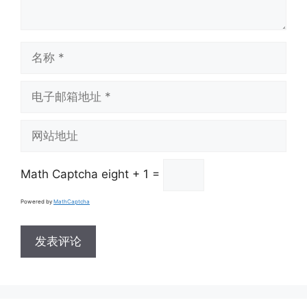
名
称
电
子
邮
网
箱
站
地
地
址
Math Captcha
eight + 1 =
址
Powered by
MathCaptcha