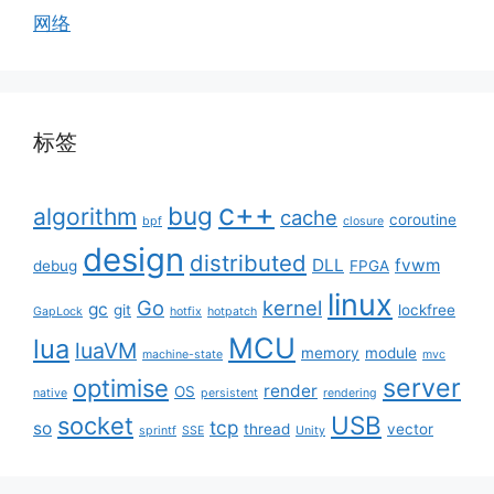
网络
标签
c++
bug
algorithm
cache
coroutine
bpf
closure
design
distributed
DLL
fvwm
debug
FPGA
linux
Go
kernel
gc
git
lockfree
GapLock
hotfix
hotpatch
MCU
lua
luaVM
memory
module
machine-state
mvc
server
optimise
render
OS
native
persistent
rendering
USB
socket
tcp
so
thread
vector
sprintf
SSE
Unity