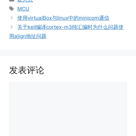
类
标
MCU
签
使用virtualBox与linux中的minicom通信
关于keil编译cortex-m3纯汇编时为什么问题使
用align地址问题
发表评论
评
论