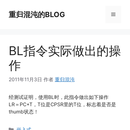
跳
至
重归混沌的BLOG
菜
内
容
单
BL指令实际做出的操
作
2011年11月3日
作者
重归混沌
经测试证明，使用BL时，此指令做出如下操作
LR＝PC+T，T位是CPSR里的T位，标志着是否是
thumb状态！
分
嵌入式