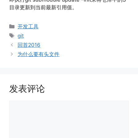
目录更新到当前最新引用值。
分
开发工具
类
标
git
签
回首2016
为什么要有头文件
发表评论
评
论