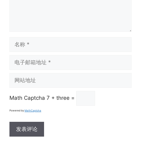
名
称
电
子
邮
网
箱
站
地
地
址
Math Captcha
7 + three =
址
Powered by
MathCaptcha