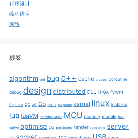
程序设计
编程语言
网络
标签
c++
bug
algorithm
cache
coroutine
bpf
closure
design
distributed
DLL
fvwm
debug
FPGA
linux
Go
kernel
gc
git
lockfree
GapLock
hotfix
hotpatch
MCU
lua
luaVM
memory
module
machine-state
mvc
server
optimise
render
OS
native
persistent
rendering
USB
socket
tcp
so
thread
vector