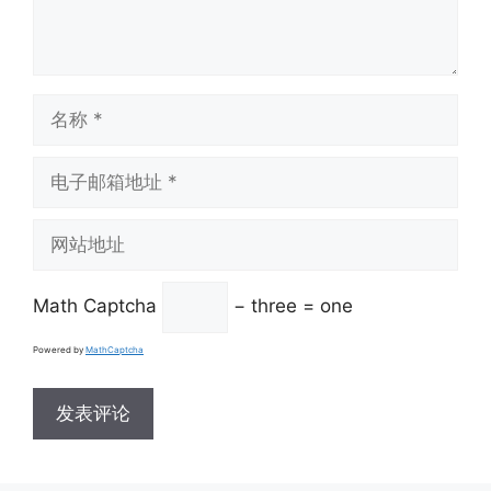
名
称
电
子
邮
网
箱
站
地
地
址
Math Captcha
− three = one
址
Powered by
MathCaptcha