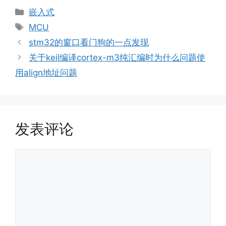
分
嵌入式
类
标
MCU
签
stm32的窗口看门狗的一点发现
关于keil编译cortex-m3纯汇编时为什么问题使
用align地址问题
发表评论
评
论