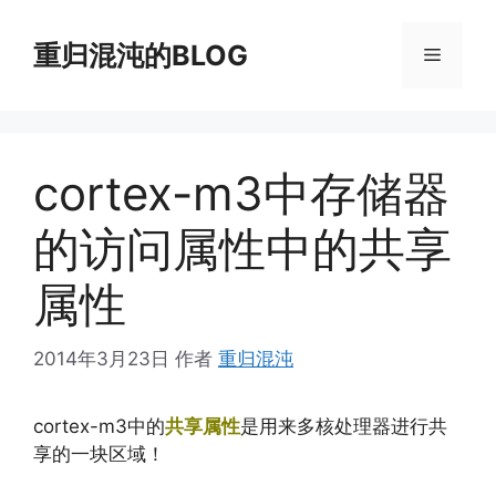
跳
至
重归混沌的BLOG
菜
内
容
单
cortex-m3中存储器
的访问属性中的共享
属性
2014年3月23日
作者
重归混沌
cortex-m3中的
共享属性
是用来多核处理器进行共
享的一块区域！