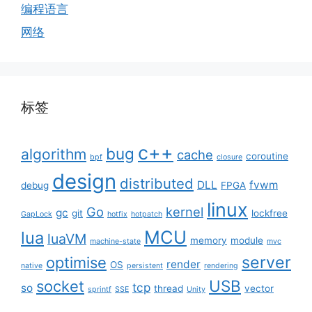
编程语言
网络
标签
c++
bug
algorithm
cache
coroutine
bpf
closure
design
distributed
DLL
fvwm
debug
FPGA
linux
Go
kernel
gc
git
lockfree
GapLock
hotfix
hotpatch
MCU
lua
luaVM
memory
module
machine-state
mvc
server
optimise
render
OS
native
persistent
rendering
USB
socket
tcp
so
thread
vector
sprintf
SSE
Unity