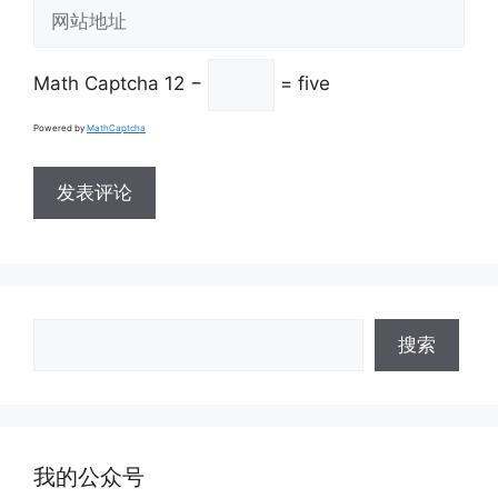
网
箱
站
地
地
址
Math Captcha
12 −
= five
址
Powered by
MathCaptcha
搜
搜索
索
我的公众号