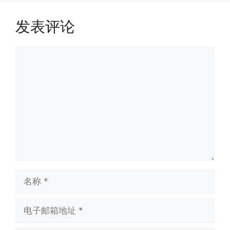
发表评论
评
论
名
称
电
子
邮