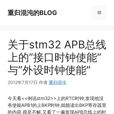
跳
至
重归混沌的BLOG
菜
内
容
单
关于stm32 APB总线
上的”接口时钟使能”
与”外设时钟使能”
2012年7月17日
作者
重归混沌
今天看<<例说stm32>>上的RTC时钟,发现他没
有使能APB1的上BKP时钟,就能读出BKP寄存器里
的内容.很是不解,又看了一遍发现APB总线上的时