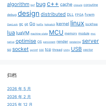
c++
bug
algorithm
cache
coroutine
bpf
closure
design
distributed
DLL
fvwm
debug
FPGA
linux
Go
kernel
gc
git
lockfree
GapLock
hotfix
hotpatch
MCU
lua
luaVM
memory
module
machine-state
mvc
server
optimise
render
OS
native
persistent
rendering
USB
socket
tcp
so
thread
vector
sprintf
SSE
Unity
归档
2026 年 5 月
2026 年 2 月
2025 年 12 月