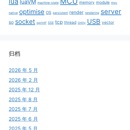
MCU
lua
luaVM
memory
module
machine-state
mvc
server
optimise
render
OS
native
persistent
rendering
USB
socket
tcp
so
thread
vector
sprintf
SSE
Unity
归档
2026 年 5 月
2026 年 2 月
2025 年 12 月
2025 年 8 月
2025 年 7 月
2025 年 6 月
2025 年 5 月