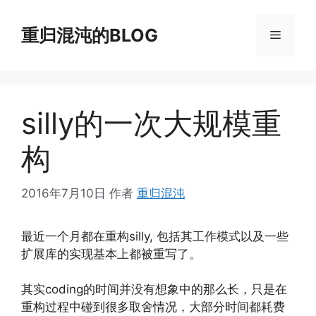
跳
至
重归混沌的BLOG
菜
内
容
单
silly的一次大规模重
构
2016年7月10日
作者
重归混沌
最近一个月都在重构silly, 包括其工作模式以及一些
扩展库的实现基本上都被重写了。
其实coding的时间并没有想象中的那么长，只是在
重构过程中碰到很多取舍情况，大部分时间都耗费