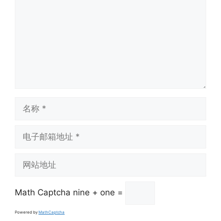
名
称
电
子
邮
网
箱
站
地
地
址
Math Captcha
nine + one =
址
Powered by
MathCaptcha