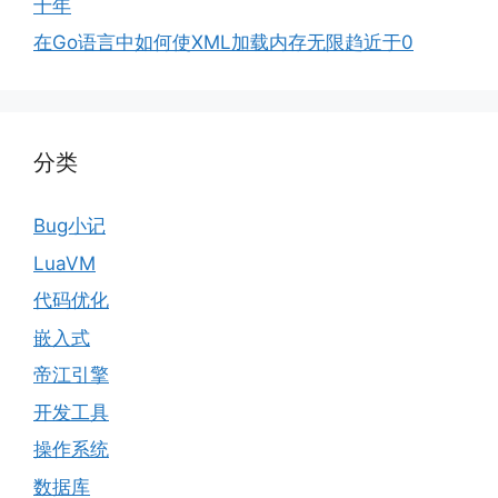
十年
在Go语言中如何使XML加载内存无限趋近于0
分类
Bug小记
LuaVM
代码优化
嵌入式
帝江引擎
开发工具
操作系统
数据库