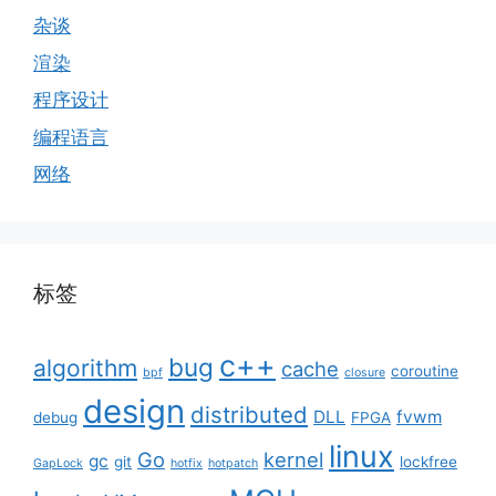
杂谈
渲染
程序设计
编程语言
网络
标签
c++
bug
algorithm
cache
coroutine
bpf
closure
design
distributed
DLL
fvwm
debug
FPGA
linux
Go
kernel
gc
git
lockfree
GapLock
hotfix
hotpatch