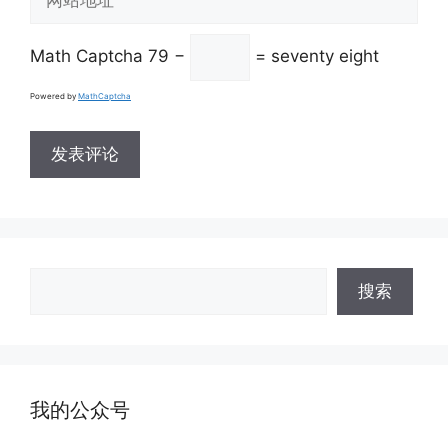
箱
站
地
地
址
Math Captcha
79 −
= seventy eight
址
Powered by
MathCaptcha
搜
搜索
索
我的公众号