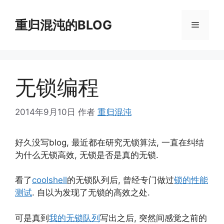
跳
至
重归混沌的BLOG
菜
内
容
单
无锁编程
2014年9月10日
作者
重归混沌
好久没写blog, 最近都在研究无锁算法, 一直在纠结
为什么无锁高效, 无锁是否是真的无锁.
看了
coolshell
的无锁队列后, 曾经专门做过
锁的性能
测试
. 自以为发现了无锁的高效之处.
可是真到
我的无锁队列
写出之后, 突然间感觉之前的