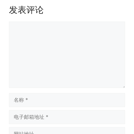
发表评论
评
论
名
称
电
子
邮
网