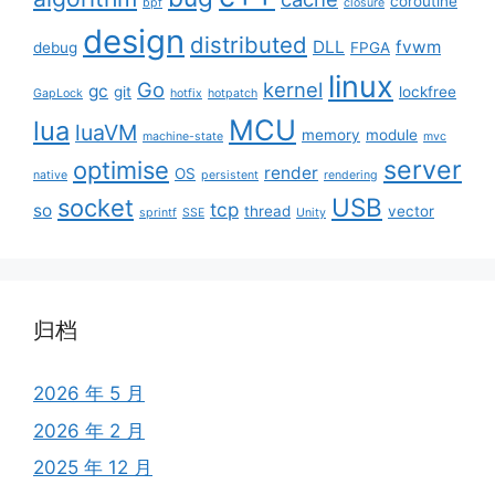
coroutine
bpf
closure
design
distributed
DLL
fvwm
debug
FPGA
linux
Go
kernel
gc
git
lockfree
GapLock
hotfix
hotpatch
MCU
lua
luaVM
memory
module
machine-state
mvc
server
optimise
render
OS
native
persistent
rendering
USB
socket
tcp
so
thread
vector
sprintf
SSE
Unity
归档
2026 年 5 月
2026 年 2 月
2025 年 12 月