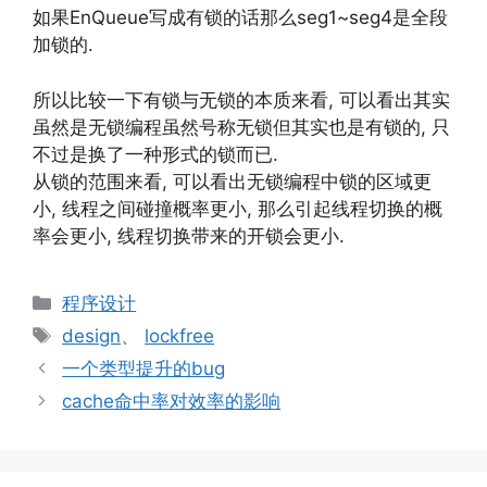
如果EnQueue写成有锁的话那么seg1~seg4是全段
加锁的.
所以比较一下有锁与无锁的本质来看, 可以看出其实
虽然是无锁编程虽然号称无锁但其实也是有锁的, 只
不过是换了一种形式的锁而已.
从锁的范围来看, 可以看出无锁编程中锁的区域更
小, 线程之间碰撞概率更小, 那么引起线程切换的概
率会更小, 线程切换带来的开锁会更小.
分
程序设计
类
标
design
、
lockfree
签
一个类型提升的bug
cache命中率对效率的影响