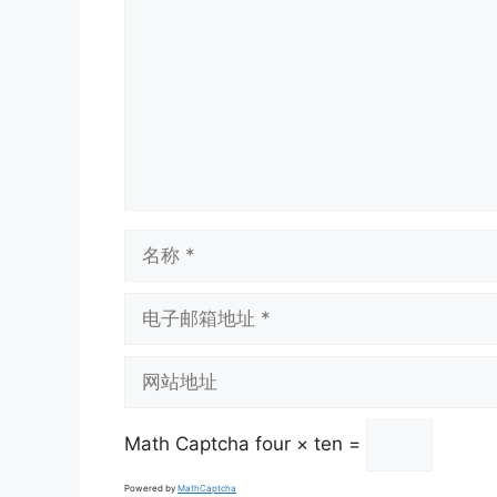
论
名
称
电
子
邮
网
箱
站
地
地
址
Math Captcha
four × ten =
址
Powered by
MathCaptcha