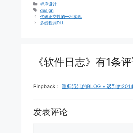
分
程序设计
类
标
design
签
代码正交性的一种实现
多线程调DLL
《软件日志》有1条评
Pingback：
重归混沌的BLOG » 迟到的201
发表评论
评