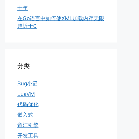
十年
在Go语言中如何使XML加载内存无限
趋近于0
分类
Bug小记
LuaVM
代码优化
嵌入式
帝江引擎
开发工具