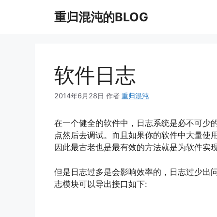
跳
重归混沌的BLOG
至
内
容
软件日志
2014年6月28日
作者
重归混沌
在一个健全的软件中，日志系统是必不可少
点然后去调试。而且如果你的软件中大量使
因此最古老也是最有效的方法就是为软件实
但是日志过多是会影响效率的，日志过少出
志模块可以导出接口如下: