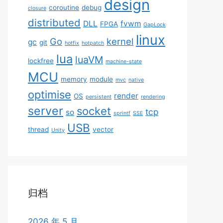
design
coroutine
debug
closure
distributed
DLL
fvwm
FPGA
GapLock
linux
Go
kernel
gc
git
hotfix
hotpatch
lua
luaVM
lockfree
machine-state
MCU
memory
module
mvc
native
optimise
render
OS
persistent
rendering
server
socket
tcp
so
sprintf
SSE
USB
thread
vector
Unity
归档
2026 年 5 月