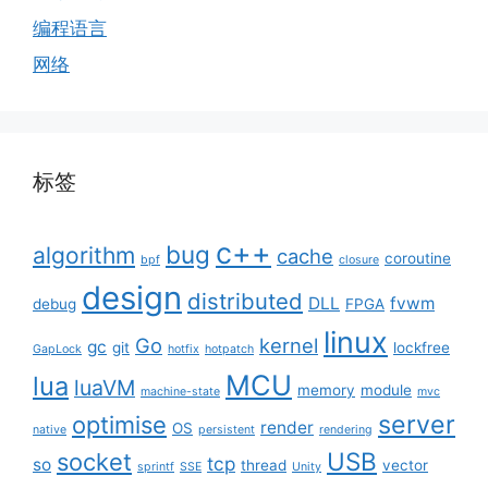
编程语言
网络
标签
c++
bug
algorithm
cache
coroutine
bpf
closure
design
distributed
DLL
fvwm
debug
FPGA
linux
Go
kernel
gc
git
lockfree
GapLock
hotfix
hotpatch
MCU
lua
luaVM
memory
module
machine-state
mvc
server
optimise
render
OS
native
persistent
rendering
USB
socket
tcp
so
thread
vector
sprintf
SSE
Unity