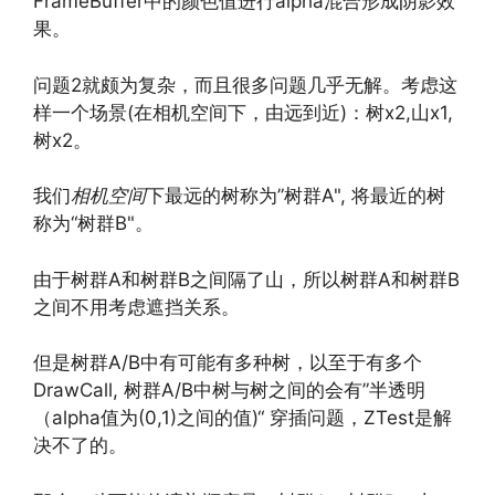
FrameBuffer中的颜色值进行alpha混合形成阴影效
果。
问题2就颇为复杂，而且很多问题几乎无解。考虑这
样一个场景(在相机空间下，由远到近)：树x2,山x1,
树x2。
我们
相机空间
下最远的树称为”树群A", 将最近的树
称为“树群B"。
由于树群A和树群B之间隔了山，所以树群A和树群B
之间不用考虑遮挡关系。
但是树群A/B中有可能有多种树，以至于有多个
DrawCall, 树群A/B中树与树之间的会有”半透明
（alpha值为(0,1)之间的值)“ 穿插问题，ZTest是解
决不了的。