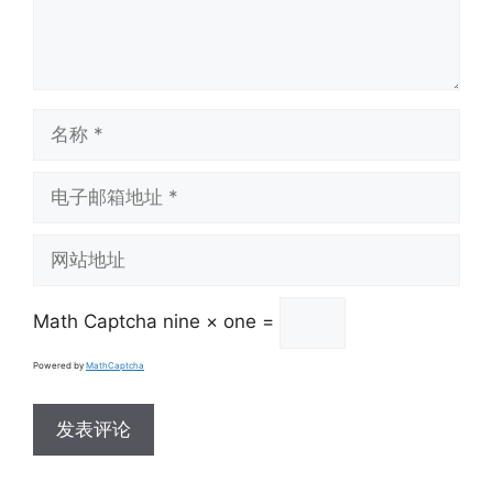
名
称
电
子
邮
网
箱
站
地
地
址
Math Captcha
nine × one =
址
Powered by
MathCaptcha