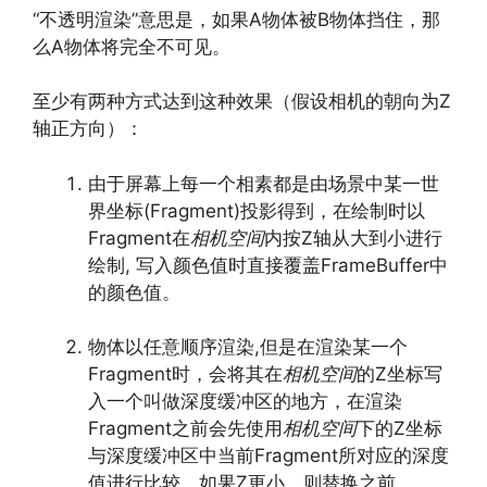
“不透明渲染”意思是，如果A物体被B物体挡住，那
么A物体将完全不可见。
至少有两种方式达到这种效果（假设相机的朝向为Z
轴正方向）：
由于屏幕上每一个相素都是由场景中某一世
界坐标(Fragment)投影得到，在绘制时以
Fragment在
相机空间
内按Z轴从大到小进行
绘制, 写入颜色值时直接覆盖FrameBuffer中
的颜色值。
物体以任意顺序渲染,但是在渲染某一个
Fragment时，会将其在
相机空间
的Z坐标写
入一个叫做深度缓冲区的地方，在渲染
Fragment之前会先使用
相机空间
下的Z坐标
与深度缓冲区中当前Fragment所对应的深度
值进行比较，如果Z更小，则替换之前