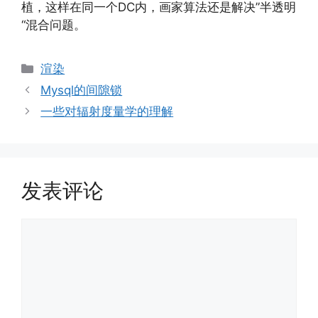
植，这样在同一个DC内，画家算法还是解决”半透明
“混合问题。
分
渲染
类
Mysql的间隙锁
一些对辐射度量学的理解
发表评论
评
论