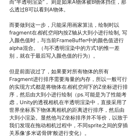
而”半透明渲染“， 则是如果A物体被B物体挡住，那
么透过B可以看到A物体。
而要做到这一步，只能采用画家算法，绘制时以
fragment在
相机空间
内按Z轴从大到小进行绘制, 写
入颜色值时，与当前FrameBuffer中的颜色值进行
alpha混合。（与不透明渲染中的方式1的惟一差
别，就在于最后写入颜色值的行为）。
但是前面说过了，如果要对所有物体的所有
Fragment进行排序需要海量的内存，所以一般可行
的实现方式都是将物体在
相机空间
下的Z坐标进行排
序，然后由大到小进行绘制（ps.可能是为了性能考
虑，Unity的透视相机在半透明渲染中，直接采用了
世界坐标系下物体离相机的距离进行排序，然后由
大到小渲染。显然他与Z坐标排序并不等价，以致于
我们发现在拖动相机过程中，不同sprite之间的穿插
关系像‘多米诺骨牌’般进行变化）。