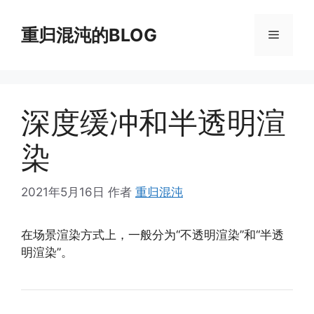
跳
至
重归混沌的BLOG
菜
内
容
单
深度缓冲和半透明渲
染
2021年5月16日
作者
重归混沌
在场景渲染方式上，一般分为“不透明渲染”和“半透
明渲染”。