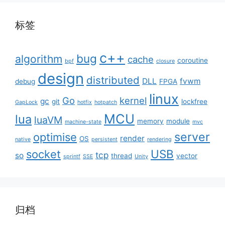
标签
c++
bug
algorithm
cache
coroutine
bpf
closure
design
distributed
DLL
fvwm
debug
FPGA
linux
Go
kernel
gc
git
lockfree
GapLock
hotfix
hotpatch
MCU
lua
luaVM
memory
module
machine-state
mvc
server
optimise
render
OS
native
persistent
rendering
USB
socket
tcp
so
thread
vector
sprintf
SSE
Unity
归档