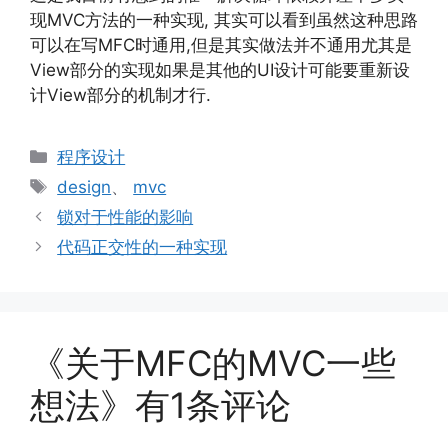
现MVC方法的一种实现, 其实可以看到虽然这种思路
可以在写MFC时通用,但是其实做法并不通用尤其是
View部分的实现如果是其他的UI设计可能要重新设
计View部分的机制才行.
分
程序设计
类
标
design
、
mvc
签
锁对于性能的影响
代码正交性的一种实现
《关于MFC的MVC一些
想法》有1条评论