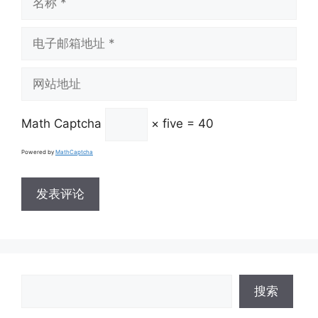
称
电
子
邮
网
箱
站
地
地
址
Math Captcha
× five = 40
址
Powered by
MathCaptcha
搜
搜索
索