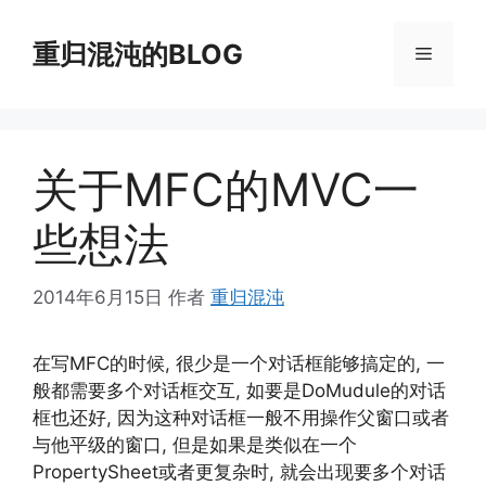
跳
至
重归混沌的BLOG
菜
内
容
单
关于MFC的MVC一
些想法
2014年6月15日
作者
重归混沌
在写MFC的时候, 很少是一个对话框能够搞定的, 一
般都需要多个对话框交互, 如要是DoMudule的对话
框也还好, 因为这种对话框一般不用操作父窗口或者
与他平级的窗口, 但是如果是类似在一个
PropertySheet或者更复杂时, 就会出现要多个对话