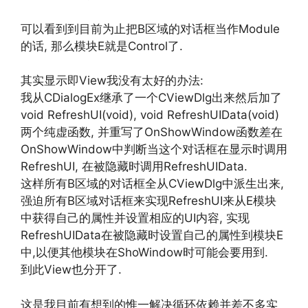
可以看到到目前为止把B区域的对话框当作Module
的话, 那么模块E就是Control了.
其实显示即View我没有太好的办法:
我从CDialogEx继承了一个CViewDlg出来然后加了
void RefreshUI(void), void RefreshUIData(void)
两个纯虚函数, 并重写了OnShowWindow函数差在
OnShowWindow中判断当这个对话框在显示时调用
RefreshUI, 在被隐藏时调用RefreshUIData.
这样所有B区域的对话框全从CViewDlg中派生出来,
强迫所有B区域对话框来实现RefreshUI来从E模块
中获得自己的属性并设置相应的UI内容, 实现
RefreshUIData在被隐藏时设置自己的属性到模块E
中,以便其他模块在ShoWindow时可能会要用到.
到此View也分开了.
这是我目前有想到的惟一解决循环依赖并差不多实